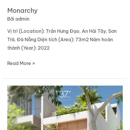
Monarchy
Bởi
admin
Vị trí (Location): Trần Hưng Đạo, An Hải Tây, Sơn
Trà, Đà Nẵng Diện tích (Area): 73m2 Năm hoàn
thành (Year): 2022
Read More »
Co
Man
3