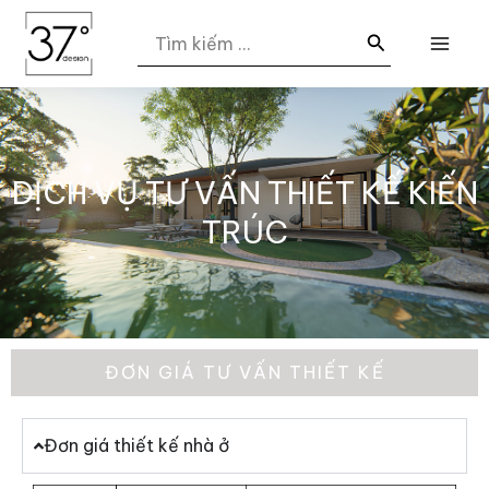
Nhảy
MAI
Search
tới
for:
ME
nội
dung
DỊCH VỤ TƯ VẤN THIẾT KẾ KIẾN
TRÚC
ĐƠN GIÁ TƯ VẤN THIẾT KẾ
Đơn giá thiết kế nhà ở