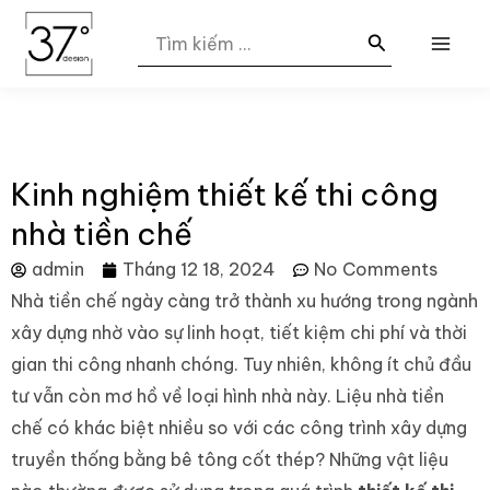
Nhảy
MAI
Search
tới
for:
ME
nội
dung
Kinh nghiệm thiết kế thi công
nhà tiền chế
admin
Tháng 12 18, 2024
No Comments
Nhà tiền chế ngày càng trở thành xu hướng trong ngành
xây dựng nhờ vào sự linh hoạt, tiết kiệm chi phí và thời
gian thi công nhanh chóng. Tuy nhiên, không ít chủ đầu
tư vẫn còn mơ hồ về loại hình nhà này. Liệu nhà tiền
chế có khác biệt nhiều so với các công trình xây dựng
truyền thống bằng bê tông cốt thép? Những vật liệu