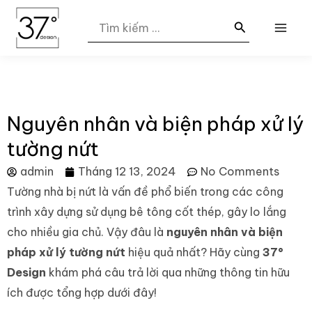
Nhảy
MAI
Search
tới
for:
ME
nội
dung
Nguyên nhân và biện pháp xử lý
tường nứt
admin
Tháng 12 13, 2024
No Comments
Tường nhà bị nứt là vấn đề phổ biến trong các công
trình xây dựng sử dụng bê tông cốt thép, gây lo lắng
cho nhiều gia chủ. Vậy đâu là
nguyên nhân và biện
pháp xử lý tường nứt
hiệu quả nhất? Hãy cùng
37°
Design
khám phá câu trả lời qua những thông tin hữu
ích được tổng hợp dưới đây!