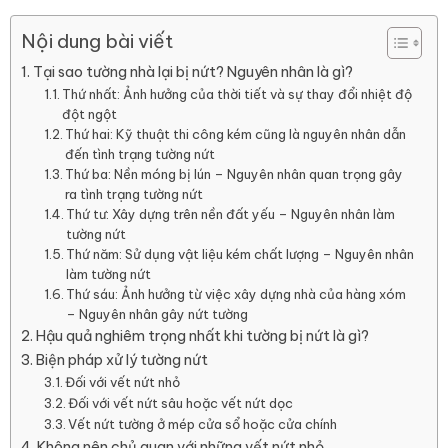
Nội dung bài viết
Tại sao tường nhà lại bị nứt? Nguyên nhân là gì?
Thứ nhất: Ảnh hưởng của thời tiết và sự thay đổi nhiệt độ
đột ngột
Thứ hai: Kỹ thuật thi công kém cũng là nguyên nhân dẫn
đến tình trạng tường nứt
Thứ ba: Nền móng bị lún – Nguyên nhân quan trọng gây
ra tình trạng tường nứt
Thứ tư: Xây dựng trên nền đất yếu – Nguyên nhân làm
tường nứt
Thứ năm: Sử dụng vật liệu kém chất lượng – Nguyên nhân
làm tường nứt
Thứ sáu: Ảnh hưởng từ việc xây dựng nhà của hàng xóm
– Nguyên nhân gây nứt tường
Hậu quả nghiêm trọng nhất khi tường bị nứt là gì?
Biện pháp xử lý tường nứt
Đối với vết nứt nhỏ
Đối với vết nứt sâu hoặc vết nứt dọc
Vết nứt tường ở mép cửa sổ hoặc cửa chính
Không nên chủ quan với những vết nứt nhỏ