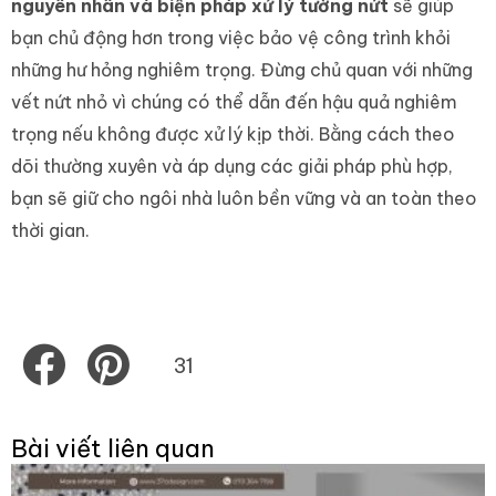
nguyên nhân và biện pháp xử lý tường nứt
sẽ giúp
bạn chủ động hơn trong việc bảo vệ công trình khỏi
những hư hỏng nghiêm trọng. Đừng chủ quan với những
vết nứt nhỏ vì chúng có thể dẫn đến hậu quả nghiêm
trọng nếu không được xử lý kịp thời. Bằng cách theo
dõi thường xuyên và áp dụng các giải pháp phù hợp,
bạn sẽ giữ cho ngôi nhà luôn bền vững và an toàn theo
thời gian.
Share
Share
31
on
on
facebook
pinterest
Bài viết liên quan