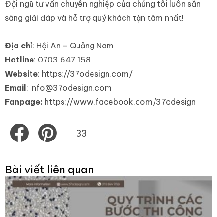
Đội ngũ tư vấn chuyên nghiệp của chúng tôi luôn sẵn
sàng giải đáp và hỗ trợ quý khách tận tâm nhất!
Địa chỉ
: Hội An – Quảng Nam
Hotline
:
0703 647 158
Website
: https://37odesign.com/
Email
:
info@37odesign.com
Fanpage:
https://www.facebook.com/37odesign
Share
Share
33
on
on
facebook
pinterest
Bài viết liên quan