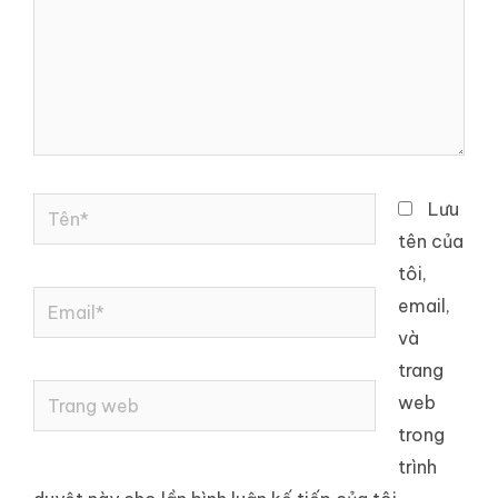
Tên*
Lưu
tên của
tôi,
Email*
email,
và
trang
Trang
web
web
trong
trình