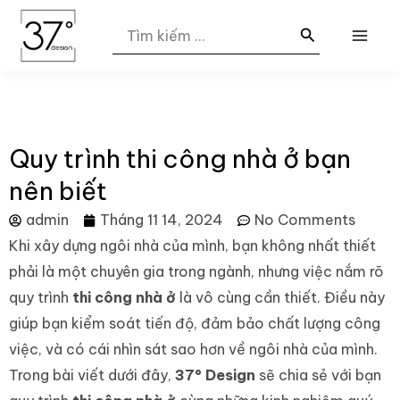
Nhảy
MAI
Search
tới
for:
ME
nội
dung
Quy trình thi công nhà ở bạn
nên biết
admin
Tháng 11 14, 2024
No Comments
Khi xây dựng ngôi nhà của mình, bạn không nhất thiết
phải là một chuyên gia trong ngành, nhưng việc nắm rõ
quy trình
thi công nhà ở
là vô cùng cần thiết. Điều này
giúp bạn kiểm soát tiến độ, đảm bảo chất lượng công
việc, và có cái nhìn sát sao hơn về ngôi nhà của mình.
Trong bài viết dưới đây,
37° Desig
n
sẽ chia sẻ với bạn