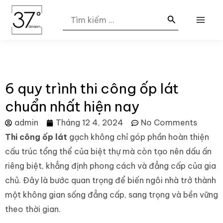
Nhảy
MAI
Search
tới
for:
ME
nội
dung
6 quy trình thi công ốp lát
chuẩn nhất hiện nay
admin
Tháng 12 4, 2024
No Comments
Thi công ốp lát
gạch không chỉ góp phần hoàn thiện
cấu trúc tổng thể của biệt thự mà còn tạo nên dấu ấn
riêng biệt, khẳng định phong cách và đẳng cấp của gia
chủ. Đây là bước quan trọng để biến ngôi nhà trở thành
một không gian sống đẳng cấp, sang trọng và bền vững
theo thời gian.