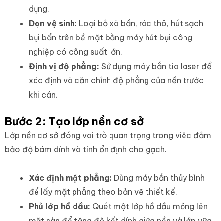
dụng.
Dọn vệ sinh:
Loại bỏ xà bần, rác thô, hút sạch
bụi bẩn trên bề mặt bằng máy hút bụi công
nghiệp có công suất lớn.
Định vị độ phẳng:
Sử dụng máy bắn tia laser để
xác định và căn chỉnh độ phẳng của nền trước
khi cán.
Bước 2: Tạo lớp nền cơ sở
Lớp nền cơ sở đóng vai trò quan trọng trong việc đảm
bảo độ bám dính và tính ổn định cho gạch.
Xác định mặt phẳng:
Dùng máy bắn thủy bình
để lấy mặt phẳng theo bản vẽ thiết kế.
Phủ lớp hồ dầu:
Quét một lớp hồ dầu mỏng lên
mặt sàn để tăng độ kết dính giữa nền và lớp vữa