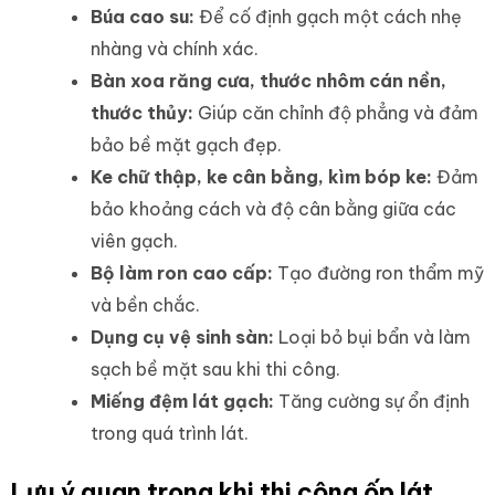
Búa cao su:
Để cố định gạch một cách nhẹ
nhàng và chính xác.
Bàn xoa răng cưa, thước nhôm cán nền,
thước thủy:
Giúp căn chỉnh độ phẳng và đảm
bảo bề mặt gạch đẹp.
Ke chữ thập, ke cân bằng, kìm bóp ke:
Đảm
bảo khoảng cách và độ cân bằng giữa các
viên gạch.
Bộ làm ron cao cấp:
Tạo đường ron thẩm mỹ
và bền chắc.
Dụng cụ vệ sinh sàn:
Loại bỏ bụi bẩn và làm
sạch bề mặt sau khi thi công.
Miếng đệm lát gạch:
Tăng cường sự ổn định
trong quá trình lát.
Lưu ý quan trọng khi thi công ốp lát