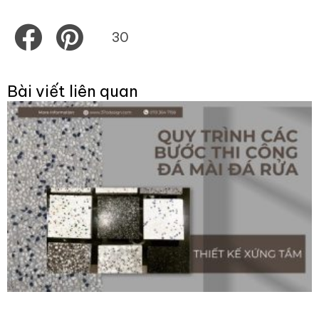
Share
Share
30
on
on
facebook
pinterest
Bài viết liên quan