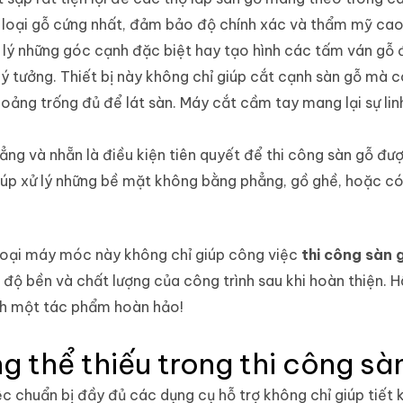
g loại gỗ cứng nhất, đảm bảo độ chính xác và thẩm mỹ cao 
ử lý những góc cạnh đặc biệt hay tạo hình các tấm ván gỗ 
ý tưởng. Thiết bị này không chỉ giúp cắt cạnh sàn gỗ mà c
ảng trống đủ để lát sàn. Máy cắt cầm tay mang lại sự linh 
hẳng và nhẵn là điều kiện tiên quyết để thi công sàn gỗ đ
giúp xử lý những bề mặt không bằng phẳng, gồ ghề, hoặc 
 loại máy móc này không chỉ giúp công việc
thi công sàn 
ộ bền và chất lượng của công trình sau khi hoàn thiện. H
nh một tác phẩm hoàn hảo!
 thể thiếu trong thi công sà
iệc chuẩn bị đầy đủ các dụng cụ hỗ trợ không chỉ giúp tiế