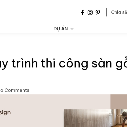
Chia s
DỰ ÁN
y trình thi công sàn g
No Comments