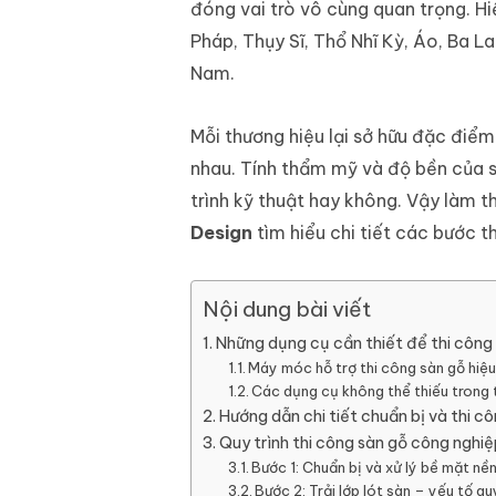
đóng vai trò vô cùng quan trọng. Hi
Pháp, Thụy Sĩ, Thổ Nhĩ Kỳ, Áo, Ba L
Nam.
Mỗi thương hiệu lại sở hữu đặc điể
nhau. Tính thẩm mỹ và độ bền của 
trình kỹ thuật hay không. Vậy làm 
Design
tìm hiểu chi tiết các bước t
Nội dung bài viết
Những dụng cụ cần thiết để thi công
Máy móc hỗ trợ thi công sàn gỗ hiệ
Các dụng cụ không thể thiếu trong 
Hướng dẫn chi tiết chuẩn bị và thi c
Quy trình thi công sàn gỗ công ngh
Bước 1: Chuẩn bị và xử lý bề mặt nề
Bước 2: Trải lớp lót sàn – yếu tố q