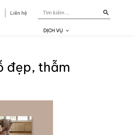
Search
ẻ
Liên hệ
for:
DỊCH VỤ
ỗ đẹp, thẫm