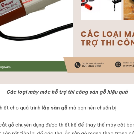
Các loại máy móc hỗ trợ thi công sàn gỗ hiệu quả
hiết cho quá trình
lắp sàn gỗ
mà bạn nên chuẩn bị:
ị cắt gỗ chuyên dụng được thiết kế để thay thế máy cắt bà
 sập rất tiện lợi để các thợ lắp sàn gỗ mang theo trong c