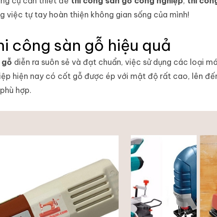
ụng cụ cần thiết để
thi công sàn gỗ công nghiệp
,
thi côn
ng việc tự tay hoàn thiện không gian sống của mình!
i công sàn gỗ hiệu quả
 gỗ
diễn ra suôn sẻ và đạt chuẩn, việc sử dụng các loại 
hiệp hiện nay có cốt gỗ được ép với mật độ rất cao, lên đ
 phù hợp.