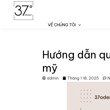
Nhảy
tới
nội
dung
VỀ CHÚNG TÔI
Hướng dẫn qu
mỹ
admin
Tháng 1 18, 2025