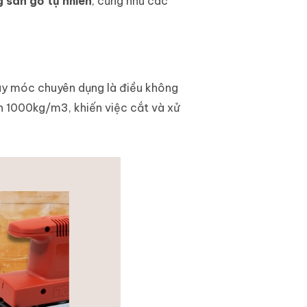
g sàn gỗ tự nhiên
, cũng như các
máy móc chuyên dụng là điều không
ến 1000kg/m3, khiến việc cắt và xử