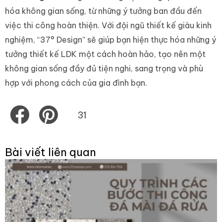
hóa không gian sống, từ những ý tưởng ban đầu đến
việc thi công hoàn thiện. Với đội ngũ thiết kế giàu kinh
nghiệm, “37° Design” sẽ giúp bạn hiện thực hóa những ý
tưởng thiết kế LDK một cách hoàn hảo, tạo nên một
không gian sống đầy đủ tiện nghi, sang trọng và phù
hợp với phong cách của gia đình bạn.
Share
Share
31
on
on
facebook
pinterest
Bài viết liên quan