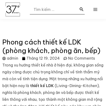
Nhảy
MAI
Search
tới
for:
ME
nội
dung
Phong cách thiết kế LDK
(phòng khách, phòng ăn, bếp)
admin
Tháng 12 19, 2024
No Comments
Trong xu hướng thiết kế nhà ở hiện đại, không gian sống
ngày càng được chú trọng không chỉ về tính thẩm mỹ
mà còn về tính tiện dụng. Một trong những xu hướng nổi
bật hiện nay là
thiết kế LDK
(Living-Dining-Kitchen),
nghĩa là phòng khách, phòng ăn và bếp được thiết kế
liên thông với nhau, tạo thành một không gian mở rộng